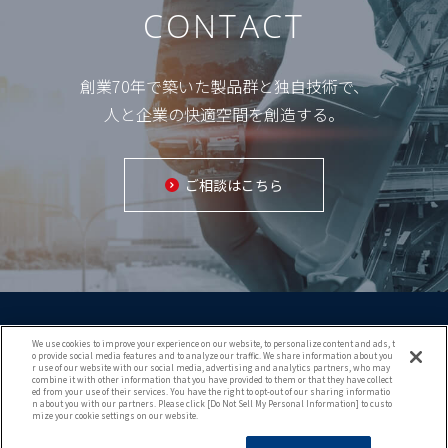
CONTACT
創業70年で築いた製品群と独自技術で、
人と企業の快適空間を創造する。
ご相談はこちら
We use cookies to improve your experience on our website, to personalize content and ads, t
o provide social media features and to analyze our traffic. We share information about you
r use of our website with our social media, advertising and analytics partners, who may
combine it with other information that you have provided to them or that they have collect
ed from your use of their services. You have the right to opt-out of our sharing informatio
Copyright (c) 2021 KURIMOTO TRADING CO.,LTD.
n about you with our partners. Please click [Do Not Sell My Personal Information] to custo
mize your cookie settings on our website.
All rights reserved.