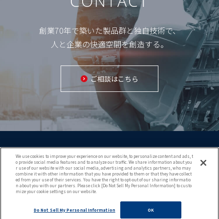
CONTACT
創業70年で築いた製品群と独自技術で、
人と企業の快適空間を創造する。
ご相談はこちら
We use cookies to improve your experience on our website, to personalize content and ads, t
o provide social media features and to analyze our traffic. We share information about you
r use of our website with our social media, advertising and analytics partners, who may
combine it with other information that you have provided to them or that they have collect
ed from your use of their services. You have the right to opt-out of our sharing informatio
Copyright (c) 2021 KURIMOTO TRADING CO.,LTD.
n about you with our partners. Please click [Do Not Sell My Personal Information] to custo
mize your cookie settings on our website.
All rights reserved.
Do Not Sell My Personal Information
OK