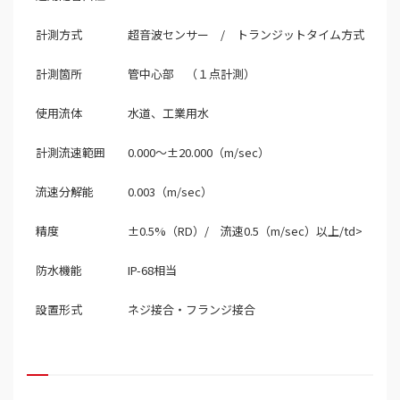
計測方式
超音波センサー / トランジットタイム方式
計測箇所
管中心部 （１点計測）
使用流体
水道、工業用水
計測流速範囲
0.000～±20.000（m/sec）
流速分解能
0.003（m/sec）
精度
±0.5%（RD）/ 流速0.5（m/sec）以上/td>
防水機能
IP-68相当
設置形式
ネジ接合・フランジ接合