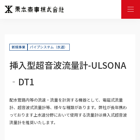
M
E
N
U
新規事業
パイプシステム（水道）
挿入型超音波流量計-ULSONA
‐DT1
配水管路内等の流速・流量を計測する機器として、電磁式流量
計、超音波式流量計等、様々な種類があります。弊社が長年携わ
っております上水道分野において使用する流量計は挿入式超音波
流量計を推奨いたします。