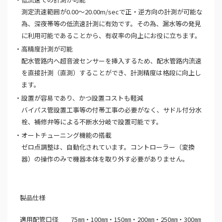
測定流速範囲が0.00～20.00m/secで正・逆方向の計測が可能な
為、深夜帯等の低流速計測に有効です。その為、漏水等の発見
に利用可能であることから、有収率の向上にお役に立ちます。
高精度計測が可能
配水管路内へ超音波センサーを挿入するため、配水管路内流速
を直接計測（直測）することができ、計測精度は格段に向上し
ます。
設置が容易であり、かつ設置コストも軽減
バイパス管設置工事等の付帯工事の必要がなく、サドル付分水
栓、補修弁等による不断水分岐で設置可能です。
オートチューニング機能の搭載
ゼロ点調整は、自動化されています。コントローラー（変換
器）の操作のみで機器本体を取り外す必要がありません。
製品仕様
適用配管口径
75㎜・100㎜・150㎜・200㎜・250㎜・300㎜