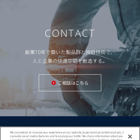
CONTACT
創業70年で築いた製品群と独自技術で、
人と企業の快適空間を創造する。
ご相談はこちら
We use cookies to improve your experience on our website, to personalize content and ads, t
o provide social media features and to analyze our traffic. We share information about you
r use of our website with our social media, advertising and analytics partners, who may