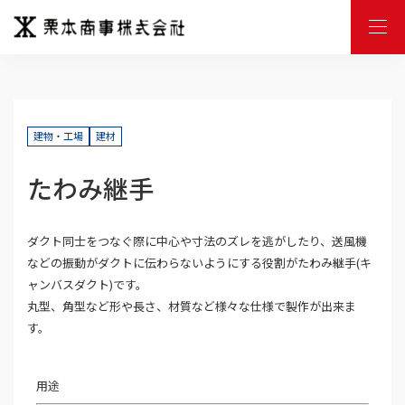
M
E
N
U
建物・工場
建材
たわみ継手
ダクト同士をつなぐ際に中心や寸法のズレを逃がしたり、送風機
などの振動がダクトに伝わらないようにする役割がたわみ継手(キ
ャンバスダクト)です。
丸型、角型など形や長さ、材質など様々な仕様で製作が出来ま
す。
用途