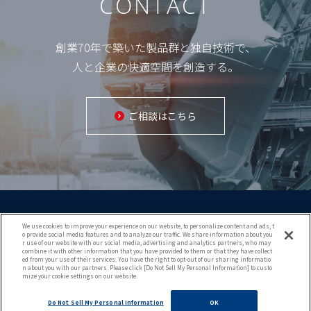
CONTACT
創業70年で築いた製品群と独自技術で、
人と企業の快適空間を創造する。
ご相談はこちら
We use cookies to improve your experience on our website, to personalize content and ads, t
o provide social media features and to analyze our traffic. We share information about you
r use of our website with our social media, advertising and analytics partners, who may
combine it with other information that you have provided to them or that they have collect
ed from your use of their services. You have the right to opt-out of our sharing informatio
Copyright (c) 2021 KURIMOTO TRADING CO.,LTD.
n about you with our partners. Please click [Do Not Sell My Personal Information] to custo
mize your cookie settings on our website.
All rights reserved.
Do Not Sell My Personal Information
OK