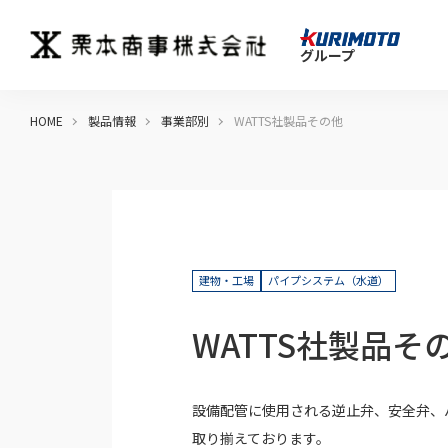
グループ
HOME
製品情報
事業部別
WATTS社製品その他
建物・工場
パイプシステム（水道）
WATTS社製品そ
設備配管に使用される逆止弁、安全弁、
取り揃えております。