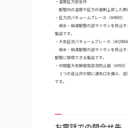
・温度圧力安全弁
配管内の温度や圧力が過剰上昇した際
・圧力式バキュームブレーカ（№800）
給水・給湯配管の逆サイホンを防止する
製品です。
・大気圧式バキュームブレーカ（№288
給水・給湯配管の逆サイホンを防止する
配管に使用できる製品です。
・中間室大気解放型逆流防止器（№9D）
２つの逆止弁の間に通気口を備え、逆流
です。
お電話での問合せ先