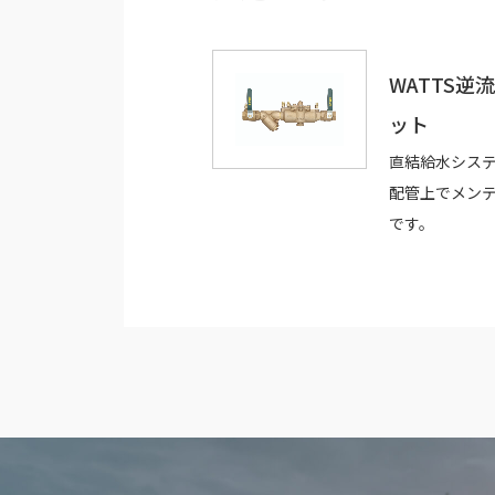
WATTS
ット
直結給水シス
配管上でメン
です。